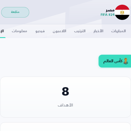
مصر
متابعة
FIFA #24
المباريات
الأخبار
الترتيب
اللاعبون
فيديو
معلومات
الإ
كأس العالم
8
الأهداف