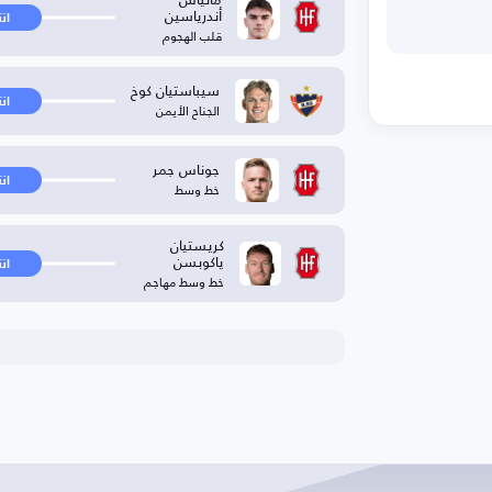
أندرياسين
ان
قلب الهجوم
سيباستيان كوخ
ان
الجناح الأيمن
جوناس جمر
ان
خط وسط
كريستيان
ياكوبسن
ان
خط وسط مهاجم