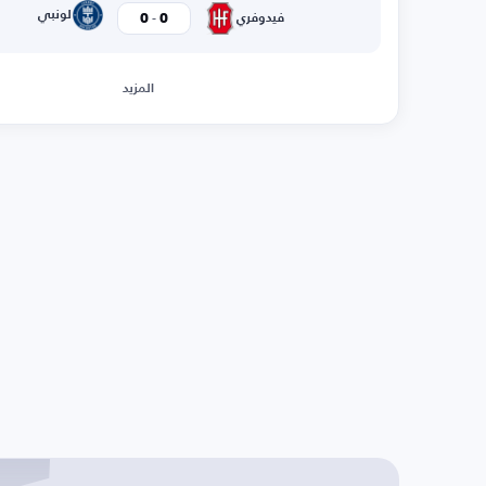
-
لونبي
0
0
فيدوفري
المزيد