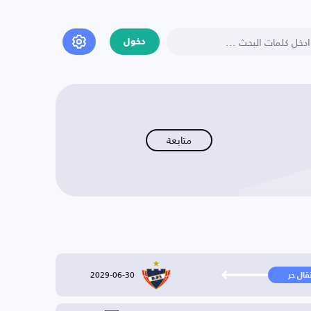
دخول
متابعة
2029-06-30
تقال حر