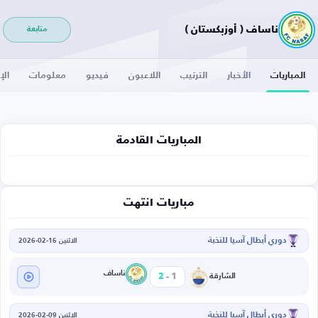
ناساف ( أوزبكستان )
متابعة
المباريات
الأخبار
الترتيب
اللاعبون
فيديو
معلومات
الإ
المباريات القادمة
مباريات انتهت
دوري أبطال آسيا للنخبة
الاثنين 16-02-2026
-
ناساف
2
1
الشارقة
دوري أبطال آسيا للنخبة
الاثنين 09-02-2026