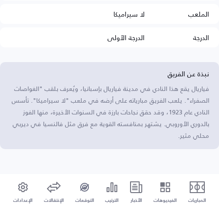
الملعب
لا سيراميكا
الدرجة
الدرجة الأولى
نبذة عن الفريق
فياريال يقع هذا النادي في مدينة فياريال بإسبانيا، ويُعرف بلقب "الغواصات
الصفراء". يلعب الفريق مبارياته على أرضه في ملعب "لا سيراميكا". تأسس
النادي عام 1923، وقد حقق نجاحات بارزة في السنوات الأخيرة، منها الفوز
بالدوري الأوروبي. يشتهر بمنافسته القوية مع فرق مثل فالنسيا في ديربي
محلي مثير.
المباريات
الفيديوهات
الأخبار
الترتيب
التوقعات
الإنتقالات
الإعدادات