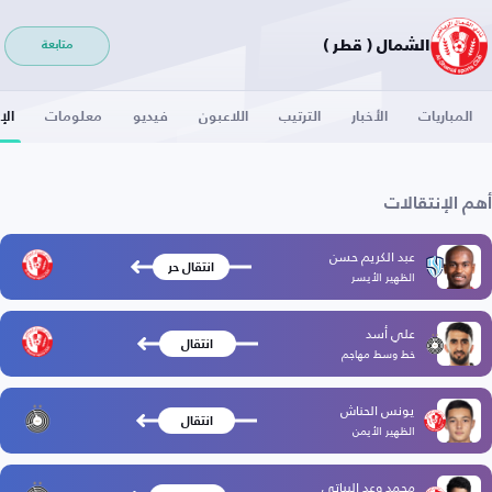
الشمال ( قطر )
متابعة
المباريات
الأخبار
الترتيب
اللاعبون
فيديو
معلومات
الإ
أهم الإنتقالات
عبد الكريم حسن
انتقال حر
الظهير الأيسر
علي أسد
انتقال
خط وسط مهاجم
يونس الحناش
انتقال
الظهير الأيمن
محمد وعد البياتي