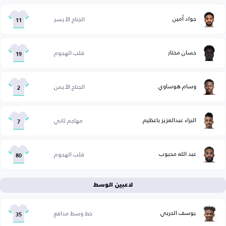
جواد أمين
الجناح الأيسر
11
حسان مختار
قلب الهجوم
19
وسام هوساوي
الجناح الأيمن
2
البراء عبدالعزيز باعظيم
مهاجم ثاني
7
عبد الله محبوب
قلب الهجوم
80
لاعبين الوسط
يوسف الحربي
خط وسط مدافع
35