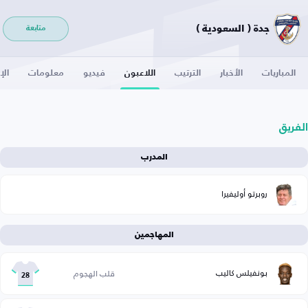
جدة ( السعودية )
متابعة
المباريات
الأخبار
الترتيب
اللاعبون
فيديو
معلومات
الإ
الفريق
المدرب
روبرتو أوليفيرا
المهاجمين
بونفيلس كاليب
قلب الهجوم
28