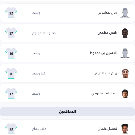
ريان بخشوين
وسط
22
رافي مطمي
خط وسط مهاجم
57
الحسين بن محفوظ
وسط
16
ريان خالد الحربي
خط وسط
8
عبد الله العامودي
وسط
17
المدافعين
فيصل عثمان
قلب دفاع
33