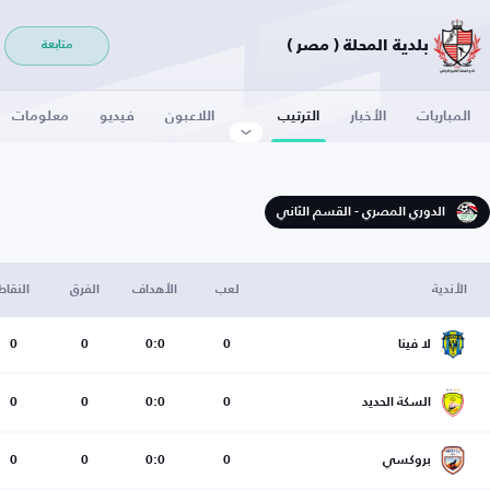
بلدية المحلة ( مصر )
متابعة
المباريات
الأخبار
الترتيب
اللاعبون
فيديو
معلومات
الدوري المصري - القسم الثاني
الأندية
لعب
الأهداف
الفرق
النقاط
لا فينا
0
0:0
0
0
السكة الحديد
0
0:0
0
0
بروكسي
0
0:0
0
0