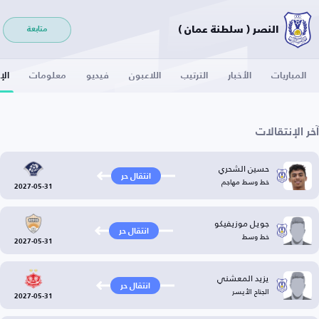
النصر ( سلطنة عمان )
متابعة
المباريات
الأخبار
الترتيب
اللاعبون
فيديو
معلومات
الإ
آخر الإنتقالات
حسين الشحري
انتقال حر
خط وسط مهاجم
2027-05-31
جويل موزيفيكو
انتقال حر
خط وسط
2027-05-31
يزيد المعشني
انتقال حر
الجناح الأيسر
2027-05-31