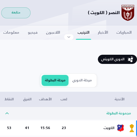
النصر ( الكويت )
متابعة
المباريات
الأخبار
الترتيب
اللاعبون
فيديو
معلومات
الدوري الكويتي
مرحلة الدوري
مرحلة البطولة
الأندية
لعب
الأهداف
الفرق
النقاط
مجموعة البطولة
الكويت
23
15:56
41
53