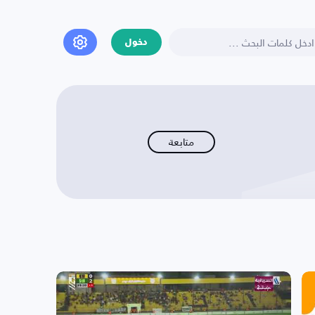
دخول
متابعة