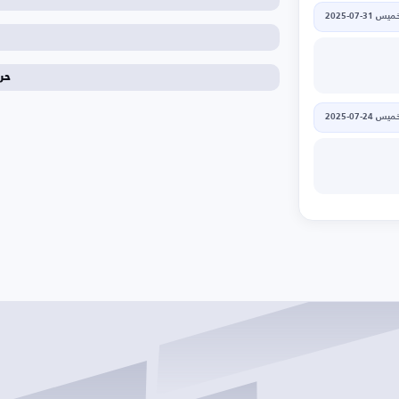
يس 31-07-2025
ا
حر
يس 24-07-2025