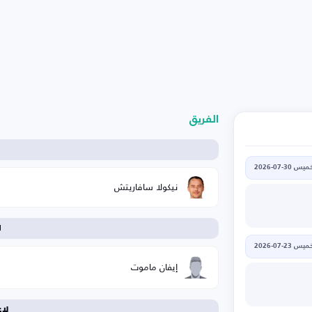
الفريق
يس 30-07-2026
نيكولا سافاريتش
ا
يس 23-07-2026
إيفان ماموت
لا