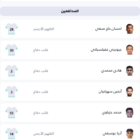
المدافعين
احسان حاج صفي
الظهير الأيسر
28
جيورجي غفيلسياني
قلب دفاع
30
هادي محمدي
قلب دفاع
2
آرمين سهرابيان
قلب دفاع
3
محمد حزباوي
قلب دفاع
55
آریا یوسفي
الظهير الأيمن
14