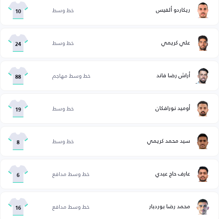
ريكاردو ألفيس
خط وسط
10
علي كريمي
خط وسط
24
أراش رضا فاند
خط وسط مهاجم
88
أوميد نورافكان
خط وسط
19
سید محمد کریمي
خط وسط
8
عارف حاج عيدي
خط وسط مدافع
6
محمد رضا بوردبار
خط وسط مدافع
16