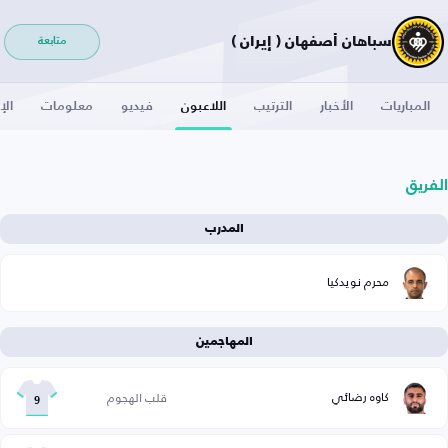
سباهان أصفهان ( إيران )
متابعة
المباريات
الأخبار
الترتيب
اللاعبون
فيديو
معلومات
الإ
الفريق
المدرب
محرم نویدکیا
المهاجمين
كاوه رضائي
قلب الهجوم
9