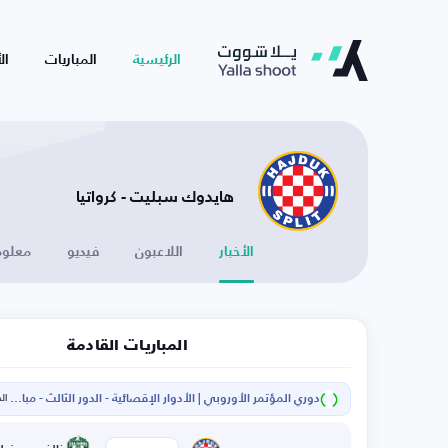
الرئيسية
المباريات
ال
هايدوك سبليت - كرواتيا
الأخبار
اللاعبون
فيديو
معلوم
المباريات القادمة
دوري المؤتمر الأوروبي | الأدوار الإقصائية - الدور الثالث - مباراة الإياب
الخم