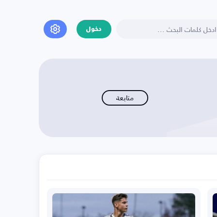
دخول
متابعة