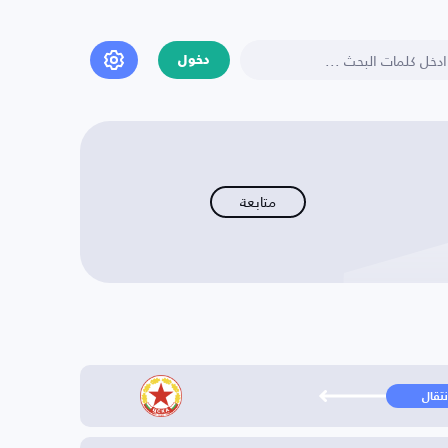
دخول
متابعة
نتقال