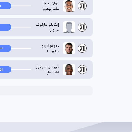
خوان بيريا
ا
قلب الهجوم
إيفايلو ماركوف
مهاجم
ديوغو أبريو
ان
خط وسط
خورخي سيغورا
ان
قلب دفاع