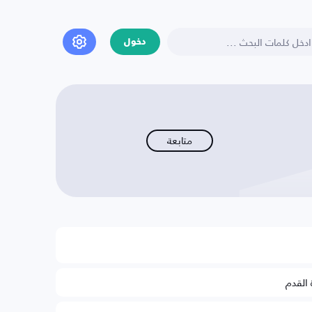
دخول
متابعة
 القدم