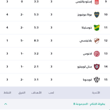
9
إستوديانتيس
3
3:3
0
3
10
بوكا جونيورز
3
5:3
-2
4
11
خوستيكا
3
5:3
-2
4
12
بلاتينسي
3
8:3
-5
1
13
لانوس
3
3:2
-1
3
14
سان لورينزو
3
2:1
-1
3
15
كوردوبا
3
3:1
-2
3
الأندية
لعب
الأهداف
الفرق
النقاط
بطولة الختام - المجموعة B