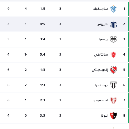
1
سارسفيلد
3
1:5
4
9
2
تاليريس
3
4:5
1
3
3
ريسترا
3
3:4
1
3
4
سانتا في
3
5:4
-1
4
5
إنديبندينتي
3
1:3
2
6
6
جيمناسيا
3
1:3
2
6
7
انيستتوتو
3
2:3
1
6
8
نيولز
3
3:3
0
4