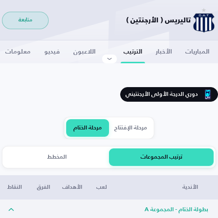
تاليريس ( الأرجنتين )
متابعة
المباريات
الأخبار
الترتيب
اللاعبون
فيديو
معلومات
دوري الدرجة الأولى الأرجنتيني
مرحلة الإفتتاح
مرحلة الختام
ترتيب المجموعات
المخطط
الأندية
لعب
الأهداف
الفرق
النقاط
بطولة الختام - المجموعة A