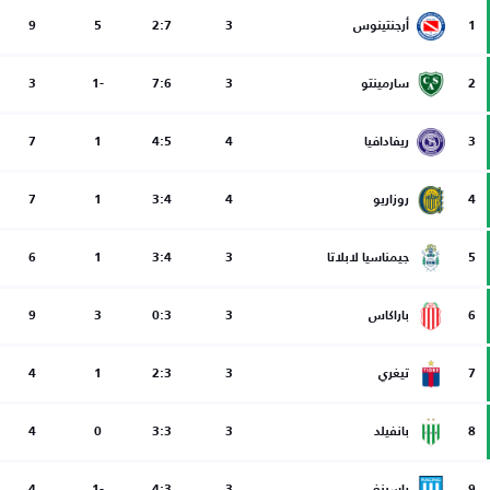
1
أرجنتينوس
3
2:7
5
9
2
سارمينتو
3
7:6
-1
3
3
ريفادافيا
4
4:5
1
7
4
روزاريو
4
3:4
1
7
5
جيمناسيا لابلاتا
3
3:4
1
6
6
باراكاس
3
0:3
3
9
7
تيغري
3
2:3
1
4
8
بانفيلد
3
3:3
0
4