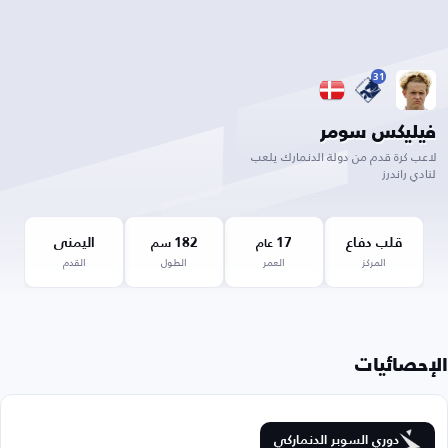
31
فيليكس سومر
لاعب كرة قدم من دولة الدنمارك يلعب
لنادي راندرز
قلب دفاع
17
182
اليمنى
عام
سم
المركز
العمر
الطول
القدم
الإحصائيات
دوري السوبر الدنماركي