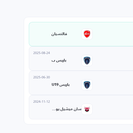
فالنسيان
2025-08-24
باريس ب
2025-06-30
باريس U19
2024-11-12
سان ميشيل يونايتد