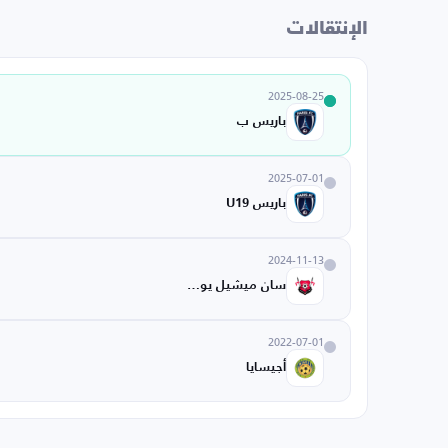
الإنتقالات
2025-08-25
باريس ب
2025-07-01
باريس U19
2024-11-13
سان ميشيل يونايتد
2022-07-01
أجيسايا