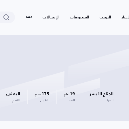
أخبار
الترتيب
الفيديوهات
الإنتقالات
الجناح الأيسر
19
175
اليمنى
عام
سم
المركز
العمر
الطول
القدم