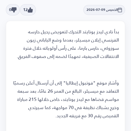
0
12
الخميس 09-07-2026
بدأ نادي ليدز يونايتد التحرك لتعويض رحيل حارسه
الفرنسي إيلان ميسيلر، بعدما وضع الياباني زيون
سوزوكي، حارس بارما، على رأس أولوياته خلال فترة
الانتقالات الصيفية، تمهيدًا لضمه إلى صفوف الفريق.
وأشار موقع "فوتبول إيطاليا" إلى أن أرسنال أعلن رسميًا
التعاقد مع ميسيلر، البالغ من العمر 26 عامًا، بعد سبعة
مواسم قضاها مع ليدز يونايتد، خاض خلالها 215 مباراة
وخرج بشباك نظيفة في 70 مواجهة، كما سيرتدي
القميص رقم 30 مع فريقه الجديد.