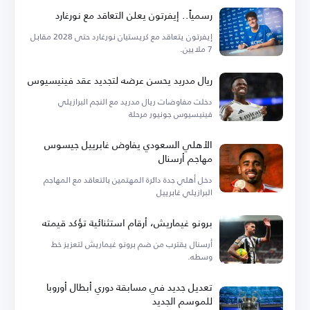
رسمياً.. إيفرتون يعلن التعاقد مع نورغارد
إيفرتون يتعاقد مع كريستيان نورغارد حتى 2028 مقابل
7 ملايين.
ريال مدريد يحسن عرضه لتجديد عقد فينيسيوس
دخلت مفاوضات ريال مدريد مع النجم البرازيلي
فينيسيوس جونيور مرحلة
الأهلي السعودي يفاوض غابرييل جيسوس
مهاجم أرسنال
دخل أهلي جدة دائرة المهتمين بالتعاقد مع المهاجم
البرازيلي غابرييل
برونو غيماريش، أرقام استثنائية تؤكد قيمته
أرسنال يقترب من ضم برونو غيماريش لتعزيز خط
وسطه.
تعديل جديد في مسابقة دوري أبطال أوروبا
للموسم الجديد