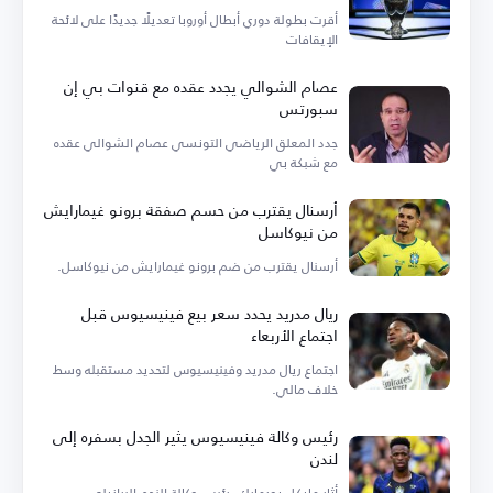
أقرت بطولة دوري أبطال أوروبا تعديلًا جديدًا على لائحة
الإيقافات
عصام الشوالي يجدد عقده مع قنوات بي إن
سبورتس
جدد المعلق الرياضي التونسي عصام الشوالي عقده
مع شبكة بي
أرسنال يقترب من حسم صفقة برونو غيمارايش
من نيوكاسل
أرسنال يقترب من ضم برونو غيمارايش من نيوكاسل.
ريال مدريد يحدد سعر بيع فينيسيوس قبل
اجتماع الأربعاء
اجتماع ريال مدريد وفينيسيوس لتحديد مستقبله وسط
خلاف مالي.
رئيس وكالة فينيسيوس يثير الجدل بسفره إلى
لندن
أثار مايكل يورمارك، رئيس وكالة النجم البرازيلي