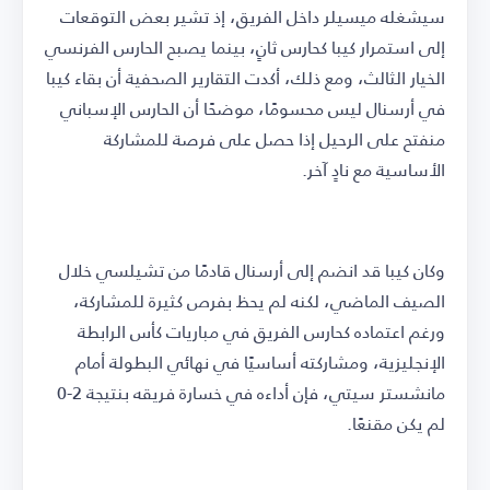
سيشغله ميسيلر داخل الفريق، إذ تشير بعض التوقعات
إلى استمرار كيبا كحارس ثانٍ، بينما يصبح الحارس الفرنسي
الخيار الثالث، ومع ذلك، أكدت التقارير الصحفية أن بقاء كيبا
في أرسنال ليس محسومًا، موضحًا أن الحارس الإسباني
منفتح على الرحيل إذا حصل على فرصة للمشاركة
الأساسية مع نادٍ آخر.
وكان كيبا قد انضم إلى أرسنال قادمًا من تشيلسي خلال
الصيف الماضي، لكنه لم يحظ بفرص كثيرة للمشاركة،
ورغم اعتماده كحارس الفريق في مباريات كأس الرابطة
الإنجليزية، ومشاركته أساسيًا في نهائي البطولة أمام
مانشستر سيتي، فإن أداءه في خسارة فريقه بنتيجة 2-0
لم يكن مقنعًا.