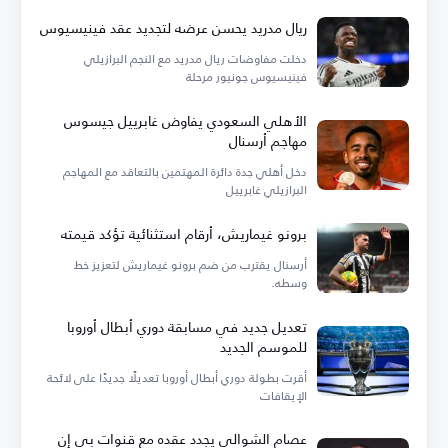
ريال مدريد يحسن عرضه لتجديد عقد فينيسيوس
دخلت مفاوضات ريال مدريد مع النجم البرازيلي
فينيسيوس جونيور مرحلة
الأهلي السعودي يفاوض غابرييل جيسوس
مهاجم أرسنال
دخل أهلي جدة دائرة المهتمين بالتعاقد مع المهاجم
البرازيلي غابرييل
برونو غيماريش، أرقام استثنائية تؤكد قيمته
أرسنال يقترب من ضم برونو غيماريش لتعزيز خط
وسطه.
تعديل جديد في مسابقة دوري أبطال أوروبا
للموسم الجديد
أقرت بطولة دوري أبطال أوروبا تعديلًا جديدًا على لائحة
الإيقافات
عصام الشوالي يجدد عقده مع قنوات بي إن