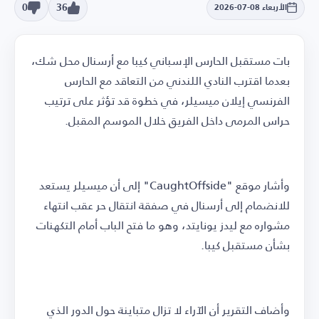
0
36
الأربعاء 08-07-2026
بات مستقبل الحارس الإسباني كيبا مع أرسنال محل شك،
بعدما اقترب النادي اللندني من التعاقد مع الحارس
الفرنسي إيلان ميسيلر، في خطوة قد تؤثر على ترتيب
حراس المرمى داخل الفريق خلال الموسم المقبل.
وأشار موقع "CaughtOffside" إلى أن ميسيلر يستعد
للانضمام إلى أرسنال في صفقة انتقال حر عقب انتهاء
مشواره مع ليدز يونايتد، وهو ما فتح الباب أمام التكهنات
بشأن مستقبل كيبا.
وأضاف التقرير أن الآراء لا تزال متباينة حول الدور الذي