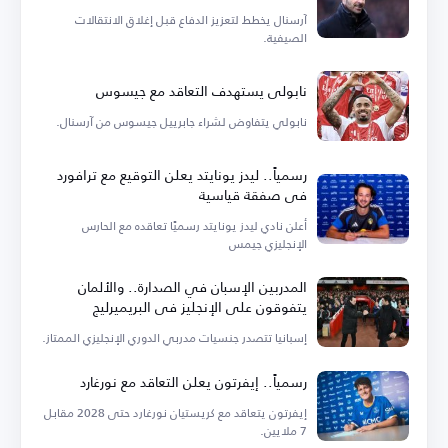
آرسنال يخطط لتعزيز الدفاع قبل إغلاق الانتقالات
الصيفية.
نابولي يستهدف التعاقد مع جيسوس
نابولي يتفاوض لشراء جابرييل جيسوس من آرسنال.
رسمياً.. ليدز يونايتد يعلن التوقيع مع ترافورد
في صفقة قياسية
أعلن نادي ليدز يونايتد رسميًا تعاقده مع الحارس
الإنجليزي جيمس
المدربين الإسبان في الصدارة.. والألمان
يتفوقون على الإنجليز في البريميرليج
إسبانيا تتصدر جنسيات مدربي الدوري الإنجليزي الممتاز.
رسمياً.. إيفرتون يعلن التعاقد مع نورغارد
إيفرتون يتعاقد مع كريستيان نورغارد حتى 2028 مقابل
7 ملايين.