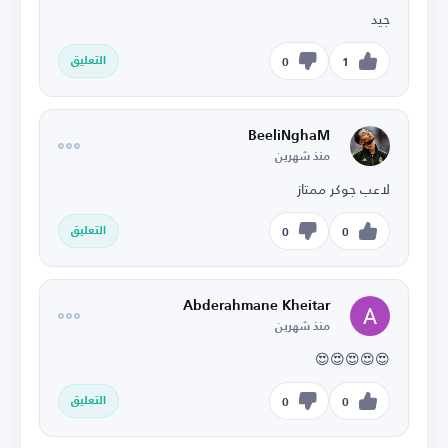
جيد
التعليق
0
1
BeeliNghaM
منذ شهرين
لاعب جوكر ممتاز
التعليق
0
0
Abderahmane Kheitar
منذ شهرين
😍😍😍😍😍
التعليق
0
0