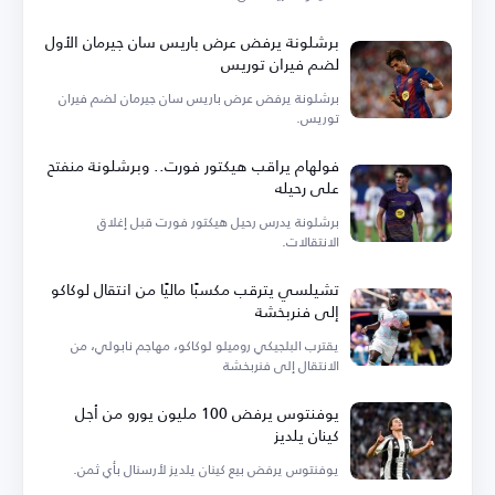
برشلونة يرفض عرض باريس سان جيرمان الأول
لضم فيران توريس
برشلونة يرفض عرض باريس سان جيرمان لضم فيران
توريس.
فولهام يراقب هيكتور فورت.. وبرشلونة منفتح
على رحيله
برشلونة يدرس رحيل هيكتور فورت قبل إغلاق
الانتقالات.
تشيلسي يترقب مكسبًا ماليًا من انتقال لوكاكو
إلى فنربخشة
يقترب البلجيكي روميلو لوكاكو، مهاجم نابولي، من
الانتقال إلى فنربخشة
يوفنتوس يرفض 100 مليون يورو من أجل
كينان يلديز
يوفنتوس يرفض بيع كينان يلديز لأرسنال بأي ثمن.