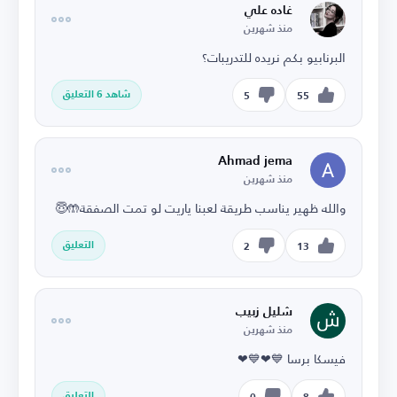
غاده علي
منذ شهرين
البرنابيو بكم نريده للتدريبات؟
شاهد 6 التعليق
5
55
Ahmad jema
منذ شهرين
والله ظهير يناسب طريقة لعبنا ياريت لو تمت الصفقة🤲😇
التعليق
2
13
شليل زبيب
منذ شهرين
فيسكا برسا 💙❤💙❤
التعليق