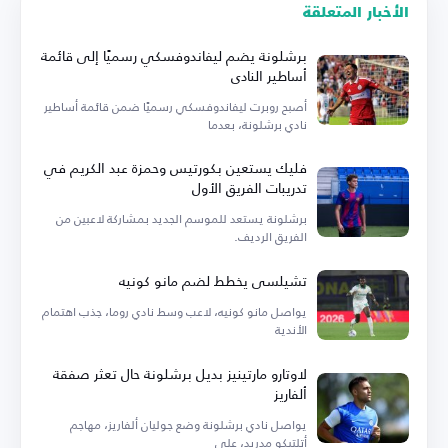
الأخبار المتعلقة
برشلونة يضم ليفاندوفسكي رسميًا إلى قائمة
أساطير النادي
أصبح روبرت ليفاندوفسكي رسميًا ضمن قائمة أساطير
نادي برشلونة، بعدما
فليك يستعين بكورتيس وحمزة عبد الكريم في
تدريبات الفريق الأول
برشلونة يستعد للموسم الجديد بمشاركة لاعبين من
الفريق الرديف.
تشيلسي يخطط لضم مانو كونيه
يواصل مانو كونيه، لاعب وسط نادي روما، جذب اهتمام
الأندية
لاوتارو مارتينيز بديل برشلونة حال تعثر صفقة
ألفاريز
يواصل نادي برشلونة وضع جوليان ألفاريز، مهاجم
أتلتيكو مدريد، على