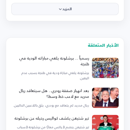
المزيد
الأخبار المتعلقة
رسمياً .. برشلونة يلغي مباراته الودية في
طنجة
برشلونة يلغي مباراة ودية في طنجة بسبب عدم
اليقين.
بعد انهيار صفقة رودري.. هل سيتعاقد ريال
مدريد مع لاعب خط وسط؟
ريال مدريد لم يتعاقد مع رودري، يثق باللاعبين الحاليين.
تير شتيغن يكشف كواليس رحيله عن برشلونة
تير شتيغن ينضم لأياكس معارًا من برشلونة لأسباب