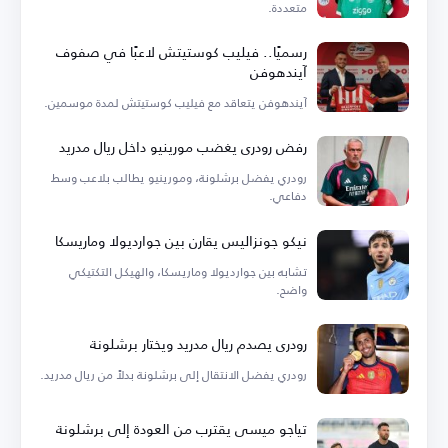
متعددة.
رسميًا.. فيليب كوستيتش لاعبًا في صفوف
آيندهوفن
آيندهوفن يتعاقد مع فيليب كوستيتش لمدة موسمين.
رفض رودري يغضب مورينيو داخل ريال مدريد
رودري يفضل برشلونة، ومورينيو يطالب بلاعب وسط
دفاعي.
نيكو جونزاليس يقارن بين جوارديولا وماريسكا
تشابه بين جوارديولا وماريسكا، والهيكل التكتيكي
واضح.
رودري يصدم ريال مدريد ويختار برشلونة
رودري يفضل الانتقال إلى برشلونة بدلاً من ريال مدريد.
تياجو ميسي يقترب من العودة إلى برشلونة