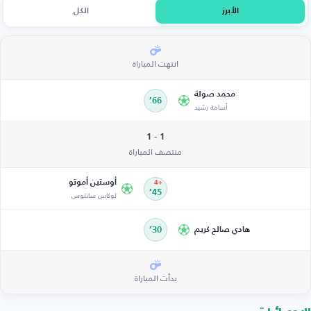
الأبرز
الكل
انتهت المباراة
محمد صولة
66’
أسامة رشيد
1 - 1
منتصف المباراة
أوستين أموتو
+4
45’
لوكاس سانتوس
هادي صالح كريم
30’
بدأت المباراة