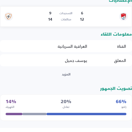
الإحصائيات
9
6
التسديدات
14
12
مخالفات
معلومات اللقاء
القناة
العراقية السريانية
المعلق
يوسف جميل
المزيد
تصويت الجمهور
14%
20%
66%
زاخو
تعادل
الكهرباء