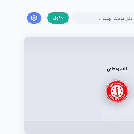
دخول
السويحلي