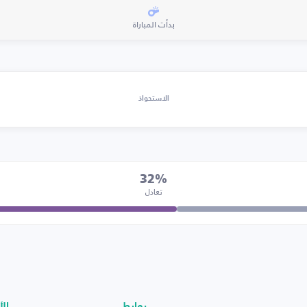
بدأت المباراة
الاستحواذ
32%
تعادل
روابط
الأ