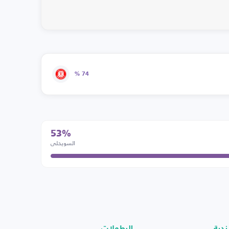
74 %
53%
السويحلي
ندية
البطولات