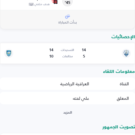
45’
هدف ملغي
بدأت المباراة
الإحصائيات
14
14
التسديدات
10
5
مخالفات
معلومات اللقاء
القناة
العراقية الرياضية
المعلق
علي لفته
المزيد
تصويت الجمهور