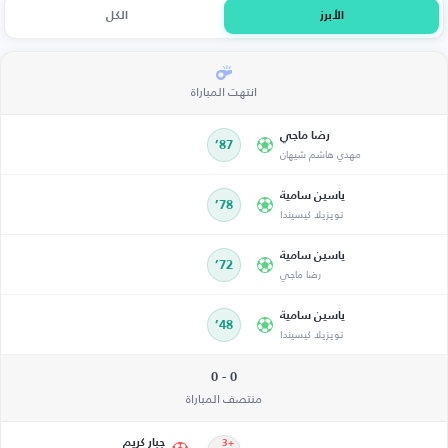
الأبرز
الكل
انتهت المباراة
رضا ماجي
87’
مهدي هاشم شيهان
ياسين سامية
78’
تويزيلا كيسيندا
ياسين سامية
72’
رضا ماجي
ياسين سامية
48’
تويزيلا كيسيندا
0 - 0
منتصف المباراة
جبار كريم
+3