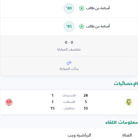
أسامة بن طالب
89’
أسامة بن طالب
85’
0 - 0
منتصف المباراة
بدأت المباراة
الإحصائيات
1
28
التسديدات
1
5
التسللات
15
10
مخالفات
معلومات اللقاء
القناة
الرياضية ويب