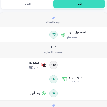
الأبرز
الكل
انتهت المباراة
اسماعيل محراب
75’
محمد بطاح
1 - 1
منتصف المباراة
محمد أجر
40’
تسلل
كلود غنولو
32’
ضربة جزاء
6’
رضا أبردي