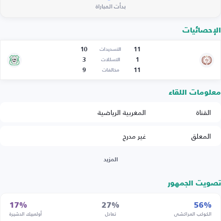
بدأت المباراة
الإحصائيات
10
11
التسديدات
3
1
التسللات
9
11
مخالفات
معلومات اللقاء
القناة
المغربية الرياضية
المعلق
غير مدرج
المزيد
تصويت الجمهور
17%
27%
56%
الكوكب المراكشي
تعادل
أولمبيك الدشيرة