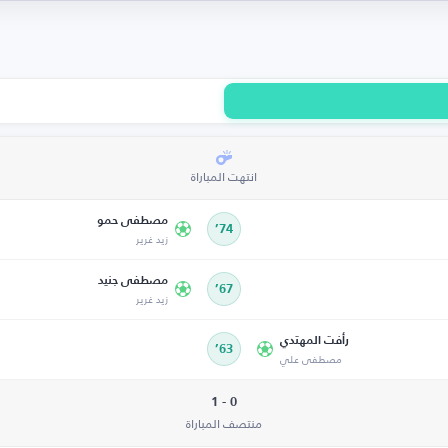
انتهت المباراة
مصطفى حمو
74’
زيد غرير
مصطفى جنيد
67’
زيد غرير
رأفت المهتدي
63’
مصطفى علي
0 - 1
منتصف المباراة