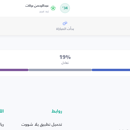
عبدالرحمن بركات
34’
زيد غرير
بدأت المباراة
19%
تعادل
روابط
الأ
تحميل تطبيق يلا شووت
ريا