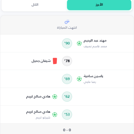
الأبرز
الكل
انتهت المباراة
مهند عبد الرحيم
90’
محمد قاسم نصيف
شيفان جميل
78’
ياسين سامية
69’
رضا ماجي
62’
هادي صالح كريم
هادي صالح كريم
53’
شيركو كريم
0 - 0