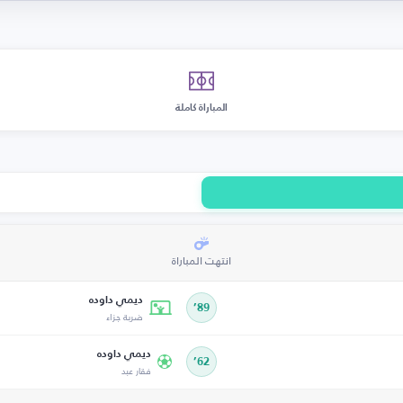
المباراة كاملة
انتهت المباراة
ديمي داوده
89’
ضربة جزاء
ديمي داوده
62’
فقار عبد