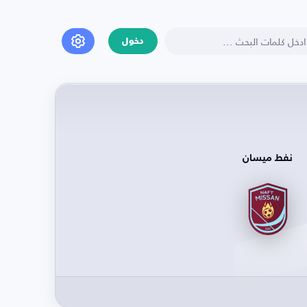
دخول
نفط ميسان