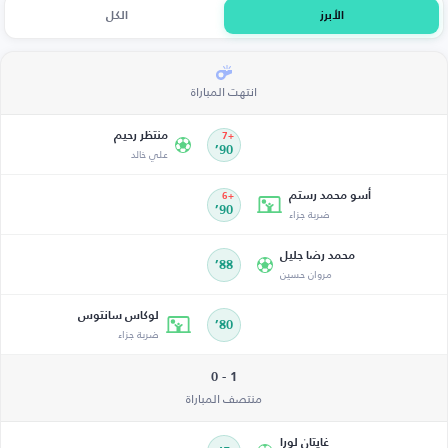
الأبرز
الكل
انتهت المباراة
منتظر رحيم
+7
90’
علي خالد
أسو محمد رستم
+6
ضربة جزاء
90’
محمد رضا جليل
88’
مروان حسين
لوكاس سانتوس
80’
ضربة جزاء
1 - 0
منتصف المباراة
غايتان لورا