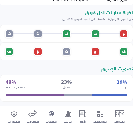
اخر 5 مباريات لكل فريق
من اليمين: آخر مباراة · اضغط على الحرف لعرض التفاصيل
خ
ف
ف
ت
ت
ف
خ
ت
خ
ف
تصويت الجمهور
48%
23%
29%
باوك
تعادل
تفينتي أنشخيده
المباريات
الفيديوهات
الأخبار
الترتيب
التوقعات
الإنتقالات
الإعدادات