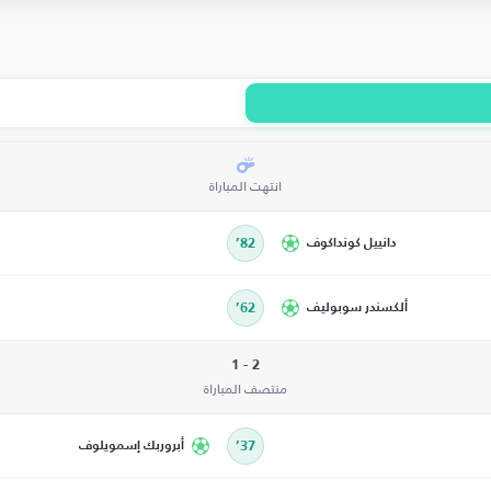
انتهت المباراة
دانييل كونداكوف
82’
ألكسندر سوبوليف
62’
2 - 1
منتصف المباراة
37’
أبروربك إسمويلوف