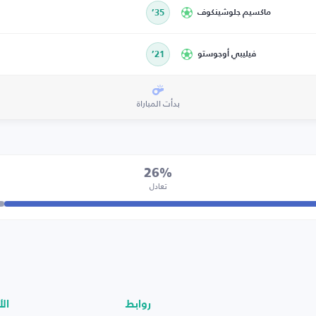
ماكسيم جلوشينكوف
35’
فيليبي أوجوستو
21’
بدأت المباراة
26%
تعادل
روابط
الأ