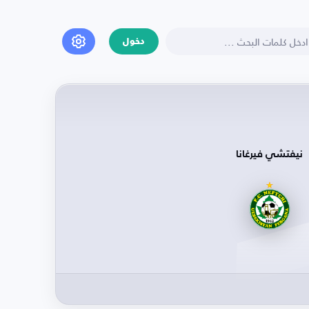
دخول
نيفتشي فيرغانا