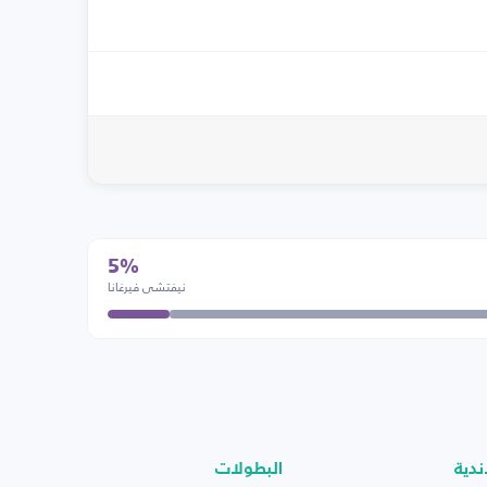
5%
نيفتشي فيرغانا
ندية
البطولات