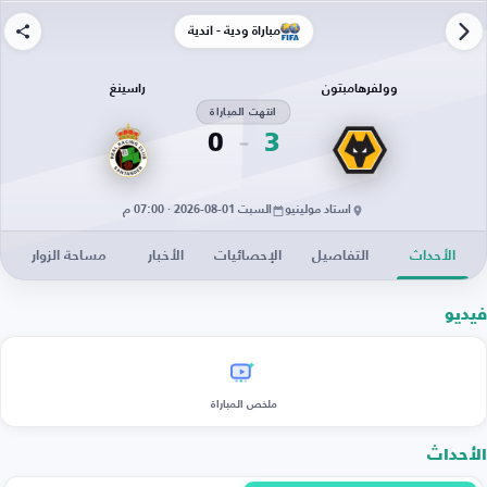
مباراة ودية - أندية
وولفرهامبتون
راسينغ
انتهت المباراة
0
3
استاد مولينيو
السبت 01-08-2026 · 07:00 م
الأحداث
التفاصيل
الإحصائيات
الأخبار
مساحة الزوار
فيديو
ملخص المباراة
الأحداث