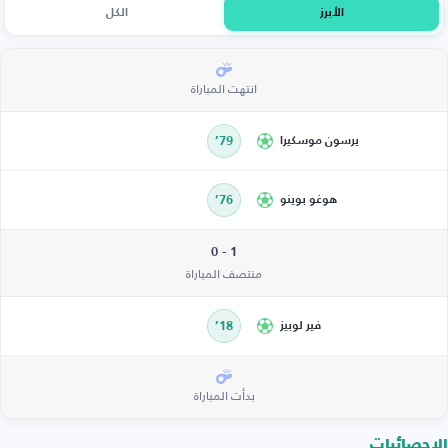
الأبرز
الكل
انتهت المباراة
يرسون موسكيرا
79’
هوغو بوينو
76’
1 - 0
منتصف المباراة
فير لوبيز
18’
بدأت المباراة
الإحصائيات