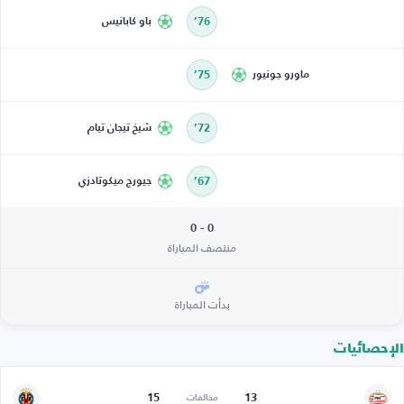
76’
باو كابانيس
ماورو جونيور
75’
72’
شيخ تيجان تيام
67’
جيورج ميكوتادزي
0 - 0
منتصف المباراة
بدأت المباراة
الإحصائيات
15
13
مخالفات