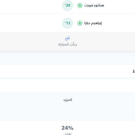
هيكتور فورت
29’
إبراهيم ديارا
13’
بدأت المباراة
ط
المزيد
24%
تعادل