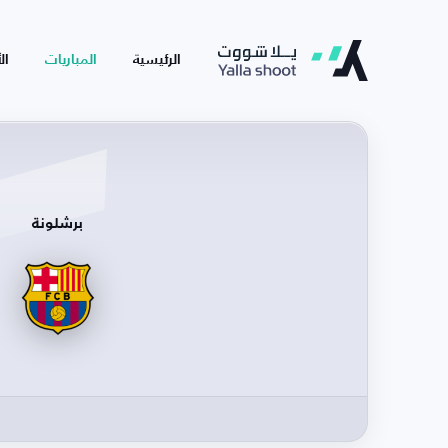
الرئيسية
المباريات
ال
برشلونة