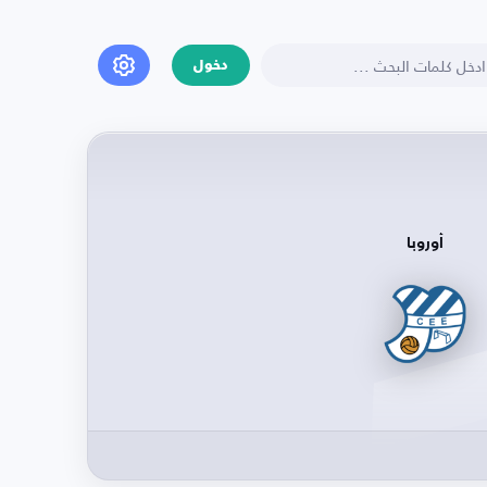
دخول
أوروبا