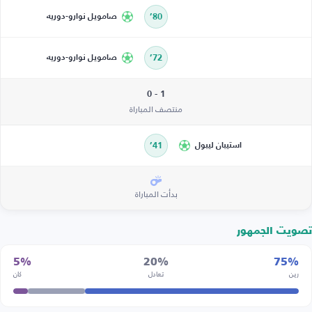
80’
صامويل نوارو-دوريه
72’
صامويل نوارو-دوريه
1 - 0
منتصف المباراة
استيبان ليبول
41’
بدأت المباراة
تصويت الجمهور
5%
20%
75%
رين
تعادل
كان