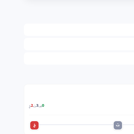
ف
ت
خ
2
3
0
ت
خ