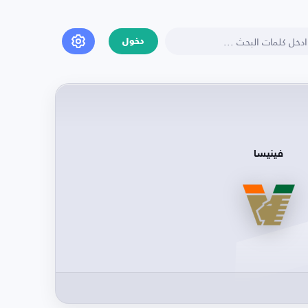
دخول
فينيسا