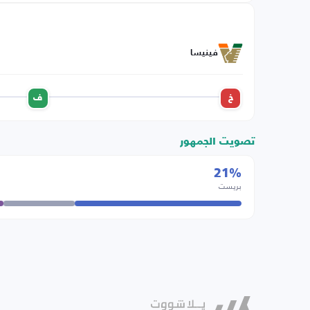
فينيسا
خ
ف
تصويت الجمهور
21%
بريست