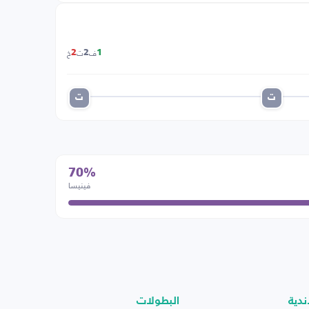
ف
ت
خ
2
2
1
ت
ت
70%
فينيسا
ندية
البطولات