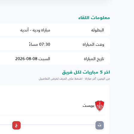
معلومات اللقاء
البطولة
مباراة ودية - أندية
وقت المباراة
07:30 مساءً
تاريخ المباراة
السبت 08-08-2026
اخر 5 مباريات لكل فريق
من اليمين: آخر مباراة · اضغط على الحرف لعرض التفاصيل
بريست
ت
خ