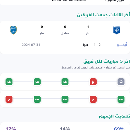
أخر لقاءات جمعت الفريقين
0
0
1
فاز
تعادل
فاز
أوكسير
2 - 1
تروا
2024-07-31
اخر 5 مباريات لكل فريق
من اليمين: آخر مباراة · اضغط على الحرف لعرض التفاصيل
ت
خ
ف
ف
ف
ف
خ
ف
ف
خ
تصويت الجمهور
17%
14%
69%