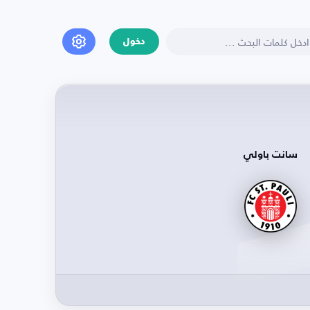
دخول
سانت باولي