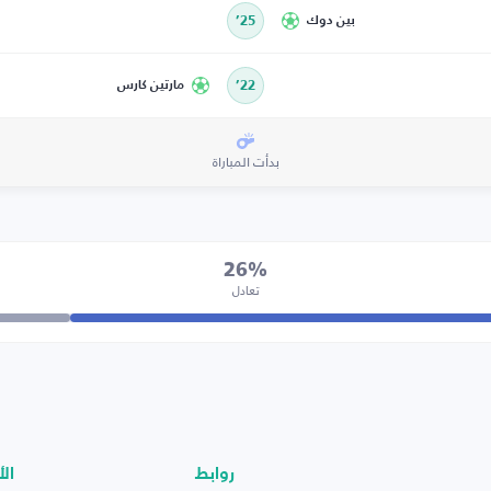
بين دوك
25’
22’
مارتين كارس
بدأت المباراة
26%
تعادل
روابط
الأ