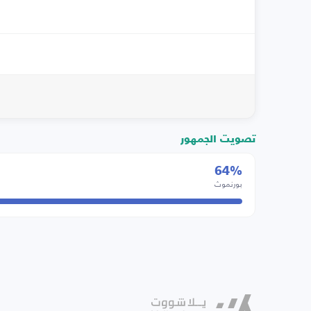
تصويت الجمهور
64%
بورنموث