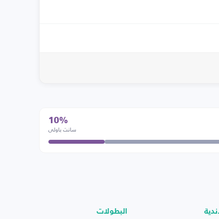
10%
سانت باولي
ندية
البطولات