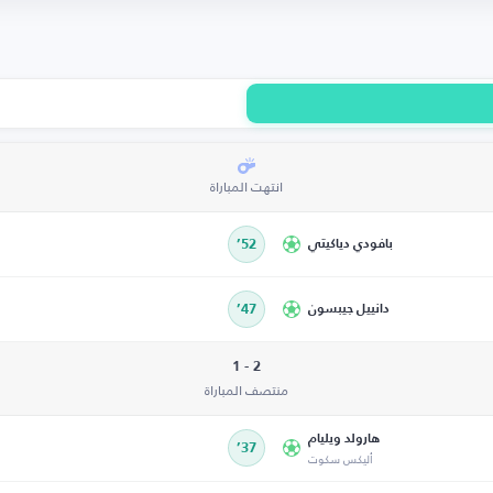
انتهت المباراة
بافودي دياكيتي
52’
دانييل جيبسون
47’
2 - 1
منتصف المباراة
هارولد ويليام
37’
أليكس سكوت