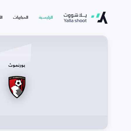
الرئيسية
المباريات
ال
بورنموث