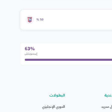
50 %
63%
إيبسويتش
ندية
البطولات
ل مدريد
الدوري الإنجليزي