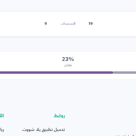
9
19
التسديدات
23%
تعادل
روابط
الأ
تحميل تطبيق يلا شووت
ريا