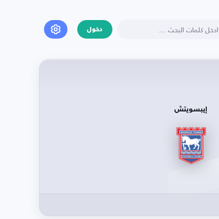
دخول
إيبسويتش