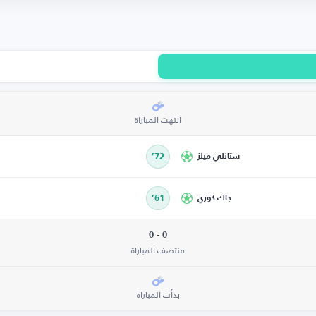
انتهت المباراة
ستانلي ميلز
72’
جاك كوري
61’
0 - 0
منتصف المباراة
بدأت المباراة