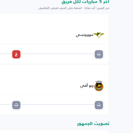
اخر 5 مباريات لكل فريق
من اليمين: آخر مباراة · اضغط على الحرف لعرض التفاصيل
موريرنسي
ت
خ
ريو آفي
ت
ت
تصويت الجمهور