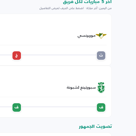
اخر 5 مباريات لكل فريق
من اليمين: آخر مباراة · اضغط على الحرف لعرض التفاصيل
موريرنسي
ت
خ
سبورتينغ لشبونة
ف
ف
تصويت الجمهور