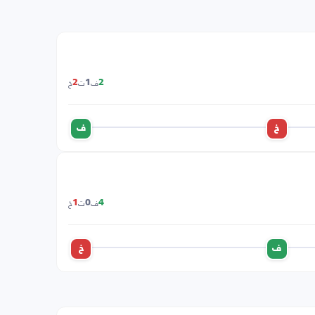
ف
ت
خ
2
1
2
خ
ف
ف
ت
خ
1
0
4
ف
خ