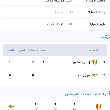
ملعب المباراة
استاد خوسيه غوميز
وقت المباراة
08:00 مساءً
تاريخ المباراة
الأحد 21-03-2027
ترتيب
الأندية
لعب
الأهداف
الفرق
النقاط
3
إستريلا أمادورا
1
2
0
1
16
موريرنسي
0
0
0
0
أخر لقاءات جمعت الفريقين
1
3
1
فاز
تعادل
فاز