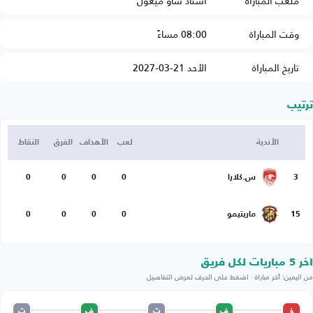
ملعب المباراة
استاد ساو ميغول
وقت المباراة
08:00 مساءً
تاريخ المباراة
الأحد 21-03-2027
ترتيب
الأندية
لعب
الأهداف
الفرق
النقاط
3
س.كلارا
0
0
0
0
15
ماريتيمو
0
0
0
0
اخر 5 مباريات لكل فريق
من اليمين: آخر مباراة · اضغط على الحرف لعرض التفاصيل
خ
ف
ت
ف
ت