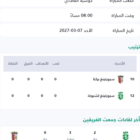
ملعب المباراة
خوسيه الفالادي
وقت المباراة
08:00 مساءً
تاريخ المباراة
الأحد 07-03-2027
ترتيب
الأندية
لعب
الأهداف
الفرق
النقاط
10
سبورتينغ براغا
0
0
0
0
12
سبورتينغ لشبونة
0
0
0
0
أخر لقاءات جمعت الفريقين
0
3
2
فاز
تعادل
فاز