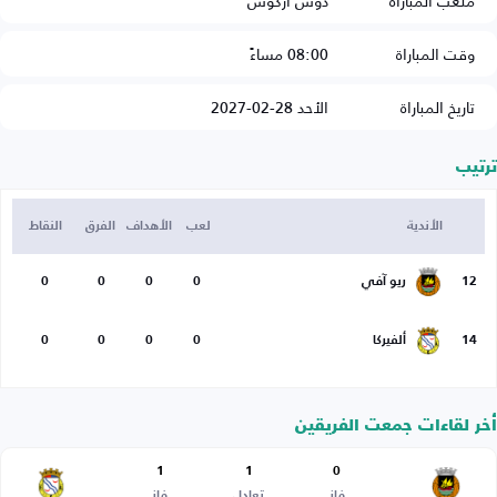
ملعب المباراة
دوس أركوس
وقت المباراة
08:00 مساءً
تاريخ المباراة
الأحد 28-02-2027
ترتيب
الأندية
لعب
الأهداف
الفرق
النقاط
12
ريو آفي
0
0
0
0
14
ألفيركا
0
0
0
0
أخر لقاءات جمعت الفريقين
1
1
0
فاز
تعادل
فاز