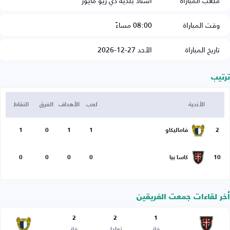
ملعب المباراة
استاد بلدية دي ريو مايور
وقت المباراة
08:00 مساءً
تاريخ المباراة
الأحد 27-12-2026
ترتيب
الأندية
لعب
الأهداف
الفرق
النقاط
2
فاماليكاو
1
1
0
1
10
كاسا بيا
0
0
0
0
أخر لقاءات جمعت الفريقين
2
2
1
فاز
تعادل
فاز