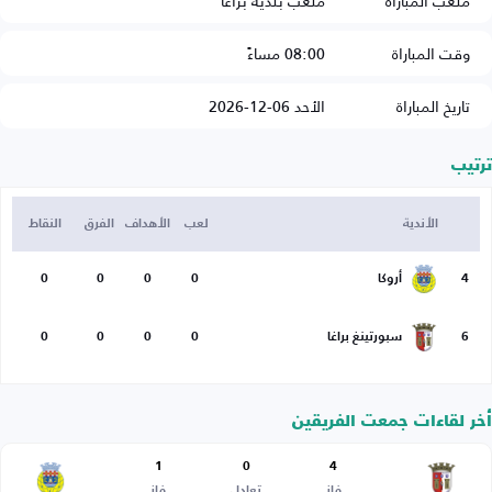
ملعب المباراة
ملعب بلدية براغا
وقت المباراة
08:00 مساءً
تاريخ المباراة
الأحد 06-12-2026
ترتيب
الأندية
لعب
الأهداف
الفرق
النقاط
4
أروكا
0
0
0
0
6
سبورتينغ براغا
0
0
0
0
أخر لقاءات جمعت الفريقين
1
0
4
فاز
تعادل
فاز