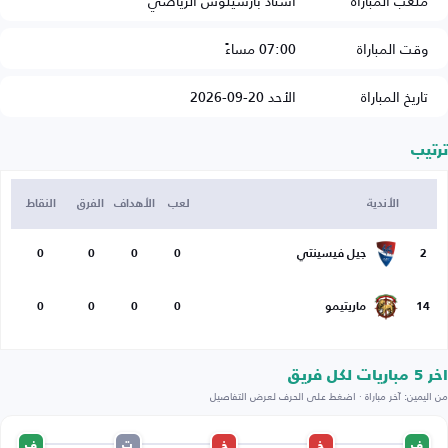
ملعب المباراة
استاد بارسيلوس الرياضي
وقت المباراة
07:00 مساءً
تاريخ المباراة
الأحد 20-09-2026
ترتيب
الأندية
لعب
الأهداف
الفرق
النقاط
2
جيل فيسينتي
0
0
0
0
14
ماريتيمو
0
0
0
0
اخر 5 مباريات لكل فريق
من اليمين: آخر مباراة · اضغط على الحرف لعرض التفاصيل
ف
خ
خ
ت
ف